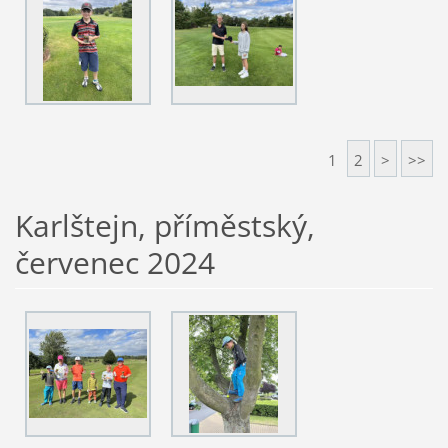
1
2
>
>>
Karlštejn, příměstský,
červenec 2024