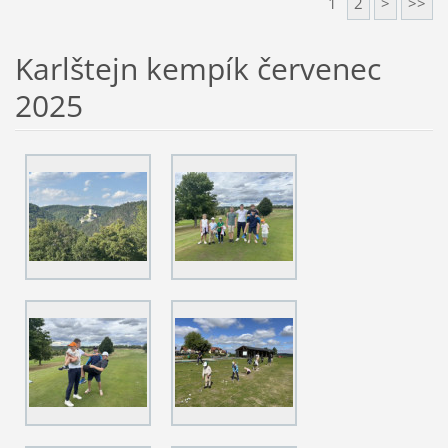
1
2
>
>>
Karlštejn kempík červenec
2025