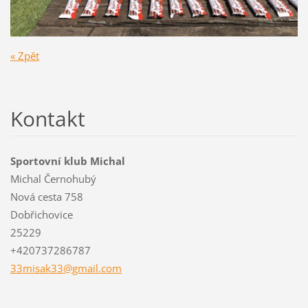
« Zpět
Kontakt
Sportovní klub Michal
Michal Černohubý
Nová cesta 758
Dobřichovice
25229
+420737286787
33misak3
3@gmail.
com