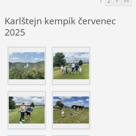
1
2
>
>>
Karlštejn kempík červenec
2025