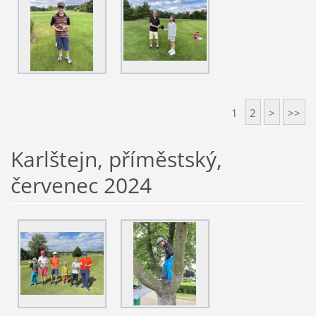
1
2
>
>>
Karlštejn, příměstský,
červenec 2024