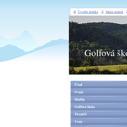
Úvodní stránka
Mapa stránek
Golfová šk
Úvod
O nás
Služby
Golfová škola
Trenéři
Ceny