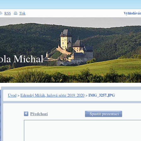
Vyhledáván
RSS
Tisk
ola Michal
Úvod
>
Edenský Mišák, halová série 2019_2020
>
IMG_3257.JPG
Předchozí
Spustit prezentaci