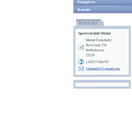
Fotogalerie
Kontakt
KONTAKT
Sportovní klub Michal
Michal Černohubý
Nová cesta 758
Dobřichovice
25229
+420737286787
33misak3
3@gmail.
com