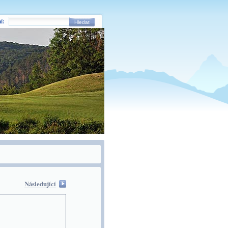
í:
Hledat
Následující