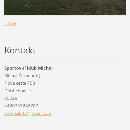
« Zpět
Kontakt
Sportovní klub Michal
Michal Černohubý
Nová cesta 758
Dobřichovice
25229
+420737286787
33misak3
3@gmail.
com