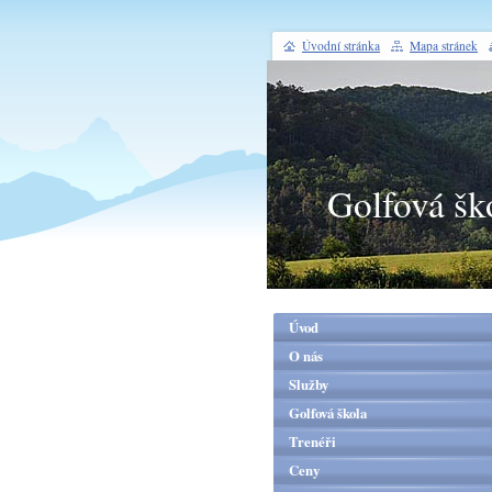
Úvodní stránka
Mapa stránek
Golfová šk
Úvod
O nás
Služby
Golfová škola
Trenéři
Ceny