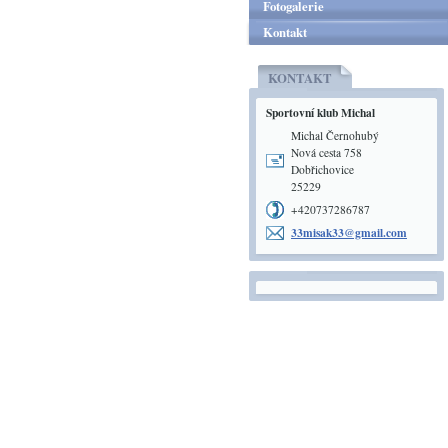
Fotogalerie
Kontakt
KONTAKT
Sportovní klub Michal
Michal Černohubý
Nová cesta 758
Dobřichovice
25229
+420737286787
33misak3
3@gmail.
com