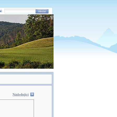
í:
Hledat
Následující