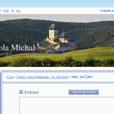
Vyhledáván
RSS
Tisk
ola Michal
Úvod
>
Golfový tábor Podbořánky, 18.-24.8.2019
>
IMG_4117.JPG
Předchozí
Spustit prezentaci