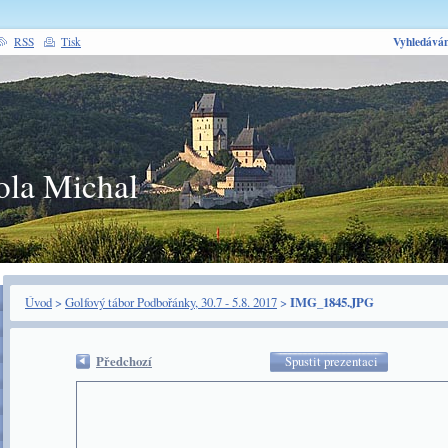
Vyhledáván
RSS
Tisk
ola Michal
Úvod
>
Golfový tábor Podbořánky, 30.7 - 5.8. 2017
>
IMG_1845.JPG
Předchozí
Spustit prezentaci