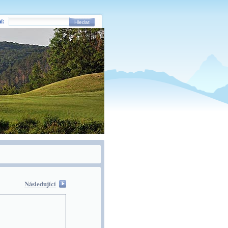
í:
Hledat
Následující