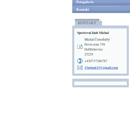
Fotogalerie
Kontakt
KONTAKT
Sportovní klub Michal
Michal Černohubý
Nová cesta 758
Dobřichovice
25229
+420737286787
33misak3
3@gmail.
com