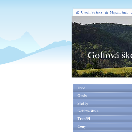
Úvodní stránka
Mapa stránek
Golfová šk
Úvod
O nás
Služby
Golfová škola
Trenéři
Ceny