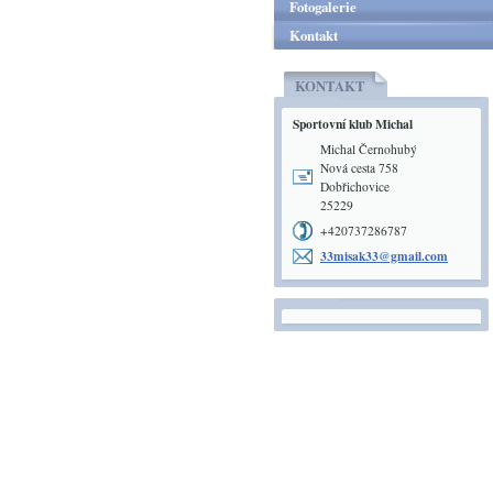
Fotogalerie
Kontakt
KONTAKT
Sportovní klub Michal
Michal Černohubý
Nová cesta 758
Dobřichovice
25229
+420737286787
33misak3
3@gmail.
com