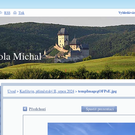
Vyhledáván
RSS
Tisk
ola Michal
Úvod
>
Karlštejn, příměstský II, srpen 2024
>
tempImagegOFPsE.jpg
Předchozí
Spustit prezentaci