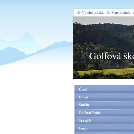
Úvodní stránka
Mapa stránek
Golfová šk
Úvod
O nás
Služby
Golfová škola
Trenéři
Ceny