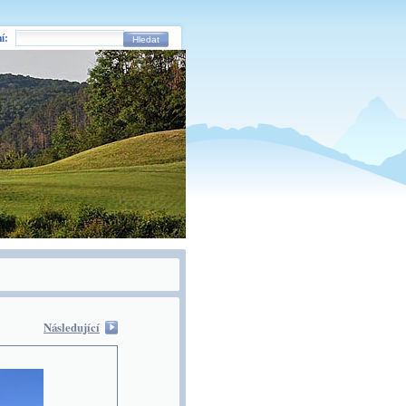
í:
Hledat
Následující