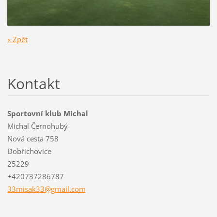
« Zpět
Kontakt
Sportovní klub Michal
Michal Černohubý
Nová cesta 758
Dobřichovice
25229
+420737286787
33misak3
3@gmail.
com