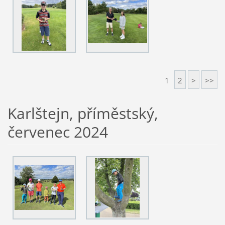
1
2
>
>>
Karlštejn, příměstský,
červenec 2024