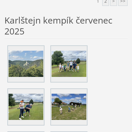
1
2
>
>>
Karlštejn kempík červenec
2025