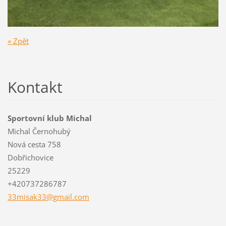
« Zpět
Kontakt
Sportovní klub Michal
Michal Černohubý
Nová cesta 758
Dobřichovice
25229
+420737286787
33misak3
3@gmail.
com