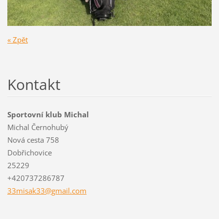
« Zpět
Kontakt
Sportovní klub Michal
Michal Černohubý
Nová cesta 758
Dobřichovice
25229
+420737286787
33misak3
3@gmail.
com