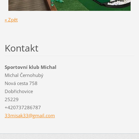
« Zpět
Kontakt
Sportovní klub Michal
Michal Černohubý
Nová cesta 758
Dobřichovice
25229
+420737286787
33misak3
3@gmail.
com