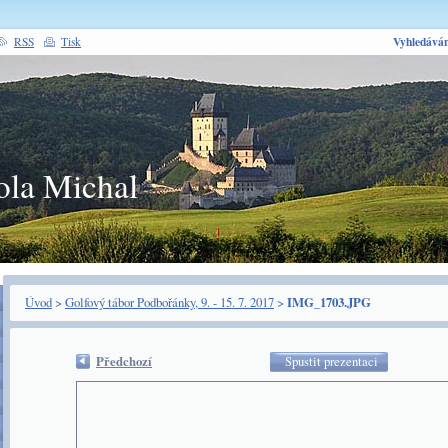
Vyhledáván
RSS
Tisk
ola Michal
Úvod
>
Golfový tábor Podbořánky, 9. - 15. 7. 2017
>
IMG_1703.JPG
Předchozí
Spustit prezentaci