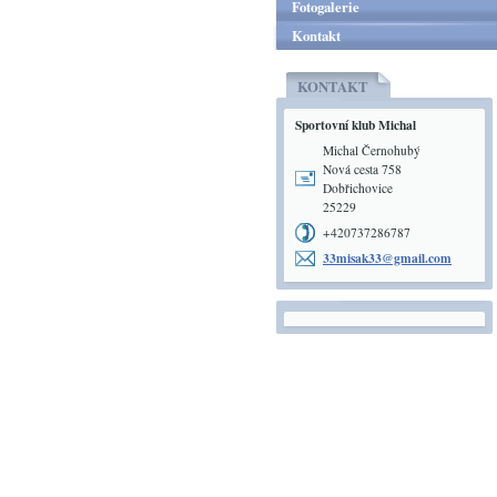
Fotogalerie
Kontakt
KONTAKT
Sportovní klub Michal
Michal Černohubý
Nová cesta 758
Dobřichovice
25229
+420737286787
33misak3
3@gmail.
com