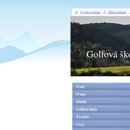
Úvodní stránka
Mapa stránek
Golfová šk
Úvod
O nás
Služby
Golfová škola
Trenéři
Ceny