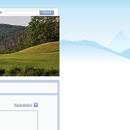
í:
Hledat
Následující