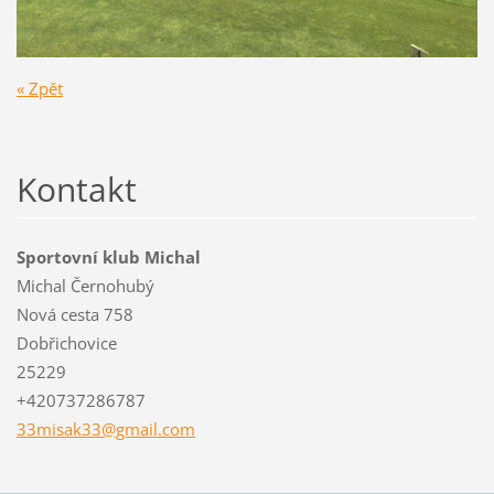
« Zpět
Kontakt
Sportovní klub Michal
Michal Černohubý
Nová cesta 758
Dobřichovice
25229
+420737286787
33misak3
3@gmail.
com