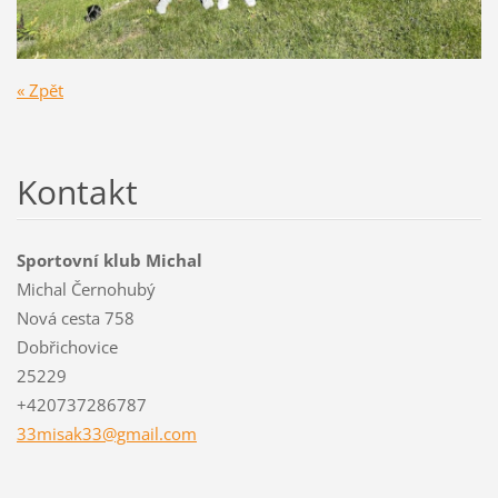
« Zpět
Kontakt
Sportovní klub Michal
Michal Černohubý
Nová cesta 758
Dobřichovice
25229
+420737286787
33misak3
3@gmail.
com