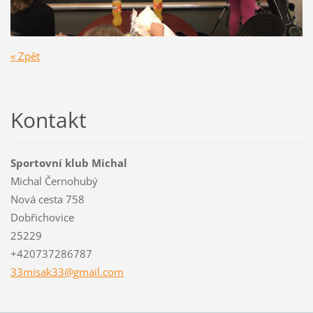
« Zpět
Kontakt
Sportovní klub Michal
Michal Černohubý
Nová cesta 758
Dobřichovice
25229
+420737286787
33misak3
3@gmail.
com