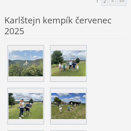
1
2
>
>>
Karlštejn kempík červenec
2025