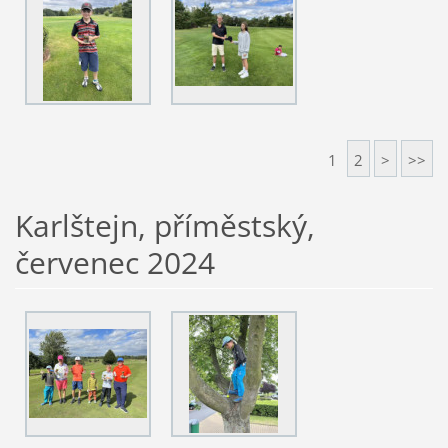
1
2
>
>>
Karlštejn, příměstský,
červenec 2024