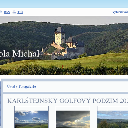
Vyhledáván
RSS
Tisk
ola Michal
Úvod
>
Fotogalerie
KARLŠTEJNSKÝ GOLFOVÝ PODZIM 20