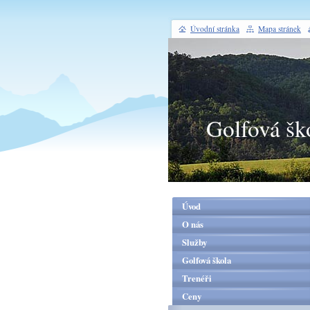
Úvodní stránka
Mapa stránek
Golfová šk
Úvod
O nás
Služby
Golfová škola
Trenéři
Ceny