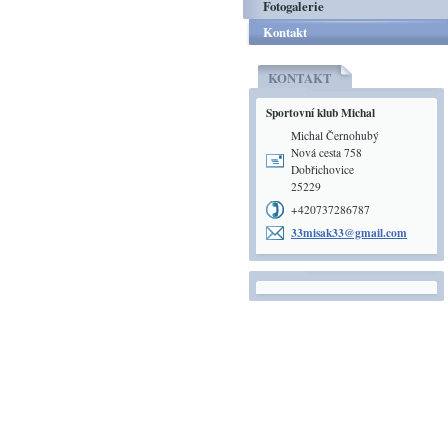
Fotogalerie
Kontakt
KONTAKT
Sportovní klub Michal
Michal Černohubý
Nová cesta 758
Dobřichovice
25229
+420737286787
33misak3
3@gmail.
com