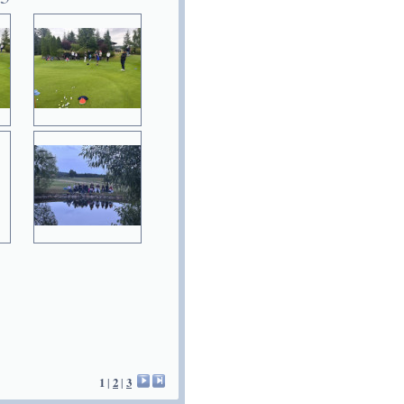
1
|
2
|
3