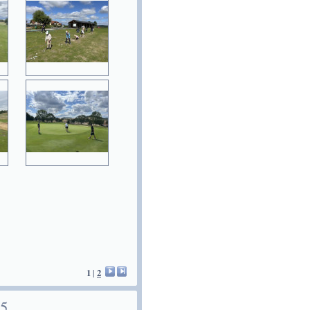
1
|
2
5