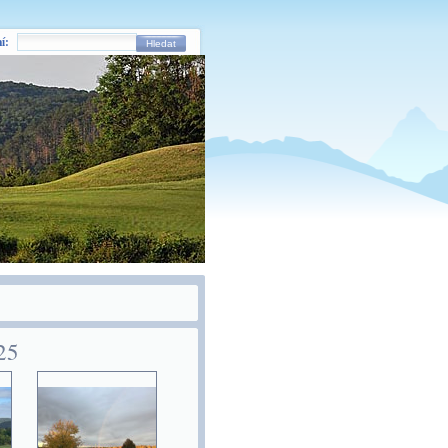
í:
Hledat
25