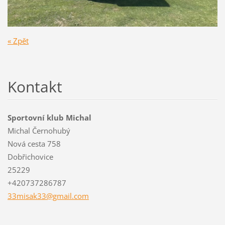
« Zpět
Kontakt
Sportovní klub Michal
Michal Černohubý
Nová cesta 758
Dobřichovice
25229
+420737286787
33misak3
3@gmail.
com