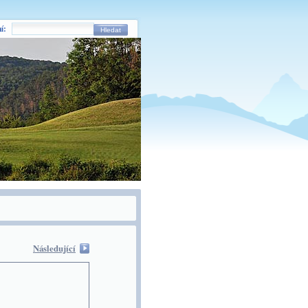
í:
Hledat
Následující