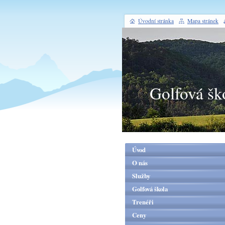
Úvodní stránka
Mapa stránek
Golfová šk
Úvod
O nás
Služby
Golfová škola
Trenéři
Ceny