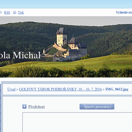
Vyhledáván
RSS
Tisk
ola Michal
Úvod
>
GOLFOVÝ TÁBOR PODBOŘÁNKY, 10. - 16. 7. 2016
>
IMG_0612.jpg
Předchozí
Spustit prezentaci