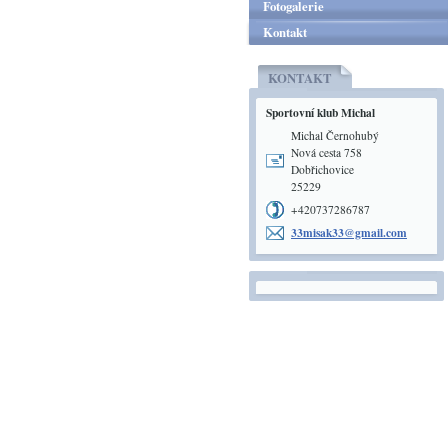
Fotogalerie
Kontakt
KONTAKT
Sportovní klub Michal
Michal Černohubý
Nová cesta 758
Dobřichovice
25229
+420737286787
33misak3
3@gmail.
com