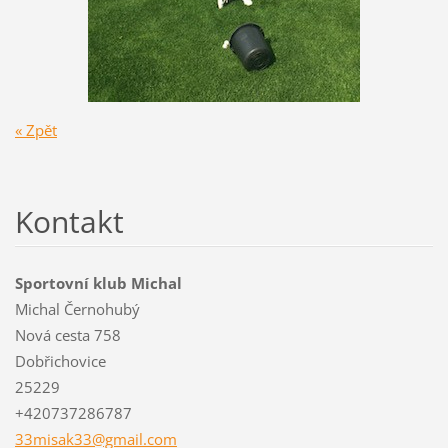
« Zpět
Kontakt
Sportovní klub Michal
Michal Černohubý
Nová cesta 758
Dobřichovice
25229
+420737286787
33misak3
3@gmail.
com