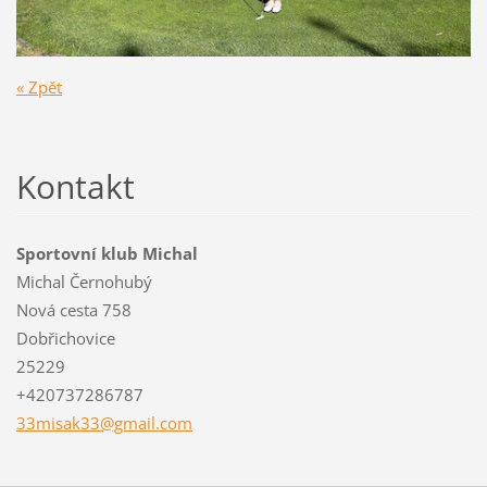
« Zpět
Kontakt
Sportovní klub Michal
Michal Černohubý
Nová cesta 758
Dobřichovice
25229
+420737286787
33misak3
3@gmail.
com