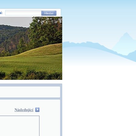
í:
Hledat
Následující