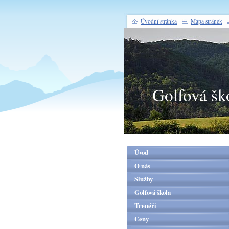
Úvodní stránka
Mapa stránek
Golfová šk
Úvod
O nás
Služby
Golfová škola
Trenéři
Ceny