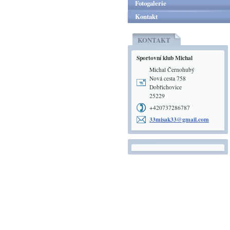
Fotogalerie
Kontakt
KONTAKT
Sportovní klub Michal
Michal Černohubý
Nová cesta 758
Dobřichovice
25229
+420737286787
33misak3
3@gmail.
com