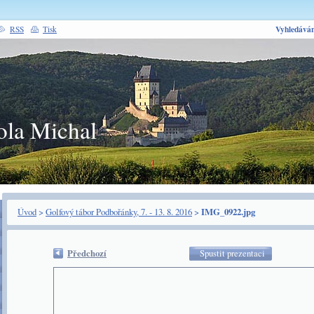
Vyhledáván
RSS
Tisk
ola Michal
Úvod
>
Golfový tábor Podbořánky, 7. - 13. 8. 2016
>
IMG_0922.jpg
Předchozí
Spustit prezentaci