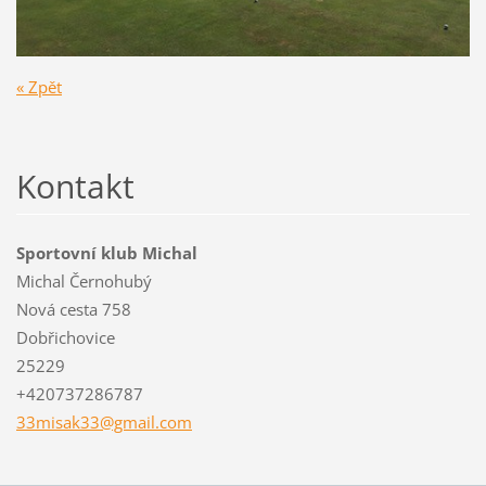
« Zpět
Kontakt
Sportovní klub Michal
Michal Černohubý
Nová cesta 758
Dobřichovice
25229
+420737286787
33misak3
3@gmail.
com