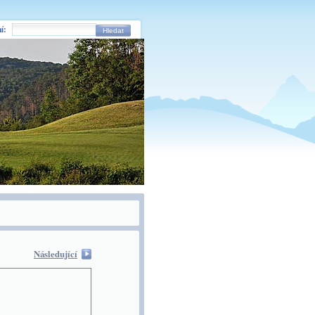
í:
Hledat
Následující