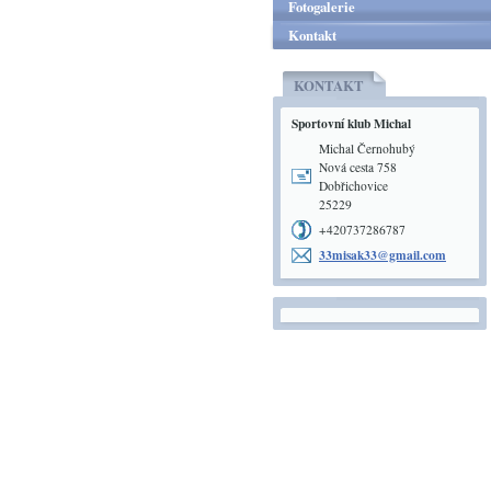
Fotogalerie
Kontakt
KONTAKT
Sportovní klub Michal
Michal Černohubý
Nová cesta 758
Dobřichovice
25229
+420737286787
33misak3
3@gmail.
com