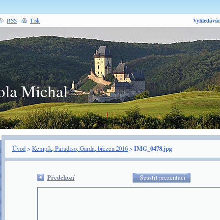
Vyhledáván
RSS
Tisk
ola Michal
Úvod
>
Kempík, Paradiso, Garda, březen 2016
>
IMG_0478.jpg
Předchozí
Spustit prezentaci