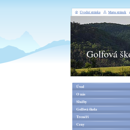
Úvodní stránka
Mapa stránek
Golfová šk
Úvod
O nás
Služby
Golfová škola
Trenéři
Ceny