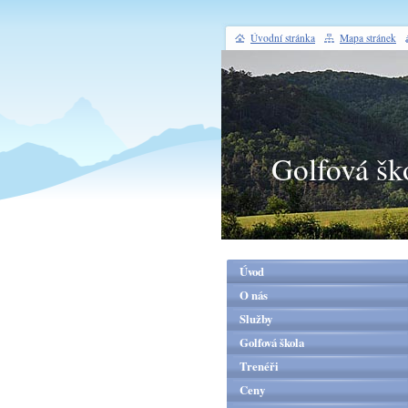
Úvodní stránka
Mapa stránek
Golfová šk
Úvod
O nás
Služby
Golfová škola
Trenéři
Ceny