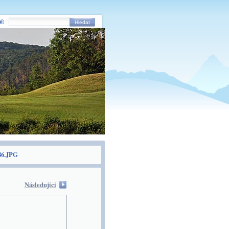
í:
Hledat
6.JPG
Následující