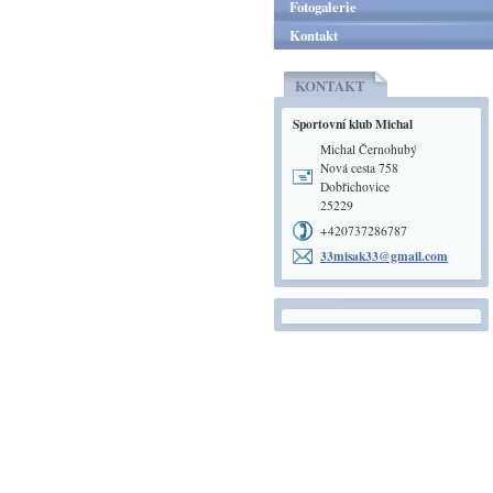
Fotogalerie
Kontakt
KONTAKT
Sportovní klub Michal
Michal Černohubý
Nová cesta 758
Dobřichovice
25229
+420737286787
33misak3
3@gmail.
com