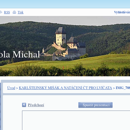
Vyhledáván
RSS
Tisk
ola Michal
Úvod
>
KARLŠTEJNSKÝ MIŠÁK A NATÁČENÍ ČT PRO LVÍČATA
>
IMG_708
Předchozí
Spustit prezentaci