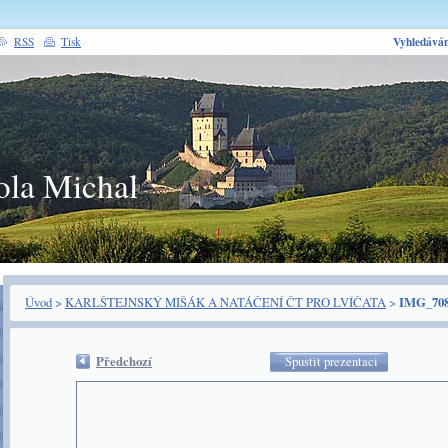
Vyhledáván
RSS
Tisk
ola Michal
Úvod
>
KARLŠTEJNSKÝ MIŠÁK A NATÁČENÍ ČT PRO LVÍČATA
>
IMG_708
Předchozí
Spustit prezentaci