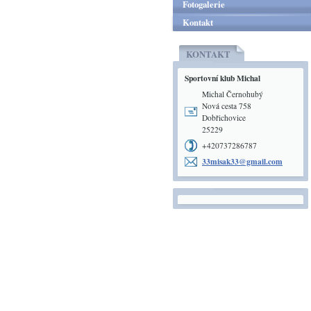
Fotogalerie
Kontakt
KONTAKT
Sportovní klub Michal
Michal Černohubý
Nová cesta 758
Dobřichovice
25229
+420737286787
33misak3
3@gmail.
com