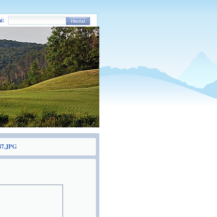
í:
Hledat
7.JPG