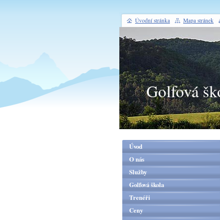
Úvodní stránka
Mapa stránek
Golfová šk
Úvod
O nás
Služby
Golfová škola
Trenéři
Ceny