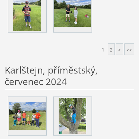
1
2
>
>>
Karlštejn, příměstský,
červenec 2024