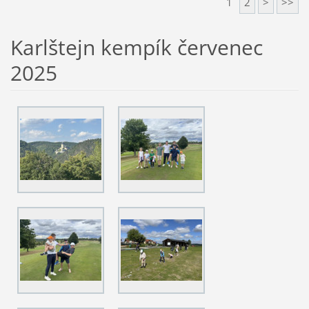
1
2
>
>>
Karlštejn kempík červenec
2025