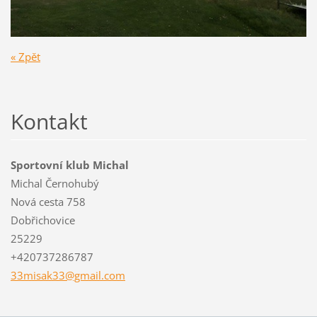
« Zpět
Kontakt
Sportovní klub Michal
Michal Černohubý
Nová cesta 758
Dobřichovice
25229
+420737286787
33misak3
3@gmail.
com