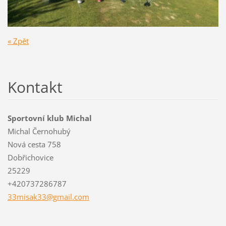
« Zpět
Kontakt
Sportovní klub Michal
Michal Černohubý
Nová cesta 758
Dobřichovice
25229
+420737286787
33misak3
3@gmail.
com