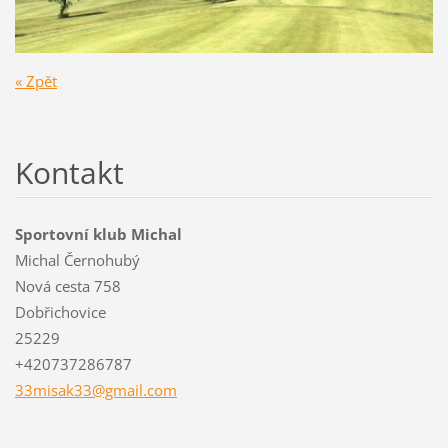
« Zpět
Kontakt
Sportovní klub Michal
Michal Černohubý
Nová cesta 758
Dobřichovice
25229
+420737286787
33misak3
3@gmail.
com