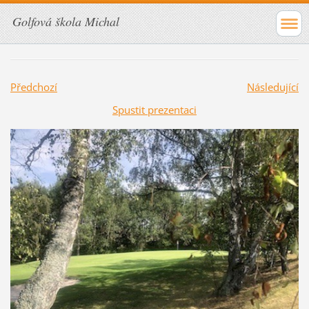
Golfová škola Michal
Předchozí
Následující
Spustit prezentaci