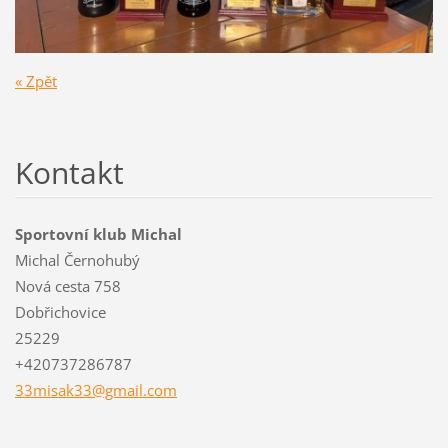
« Zpět
Kontakt
Sportovní klub Michal
Michal Černohubý
Nová cesta 758
Dobřichovice
25229
+420737286787
33misak3
3@gmail.
com