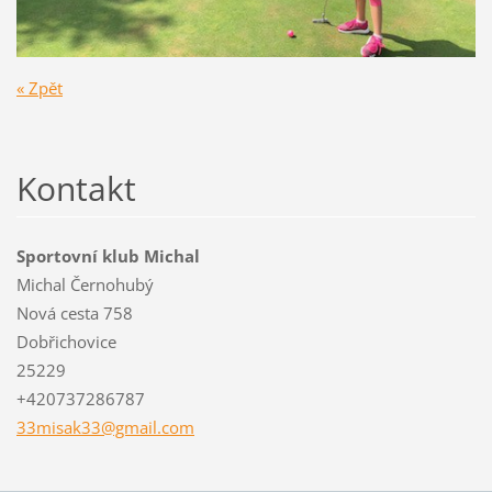
« Zpět
Kontakt
Sportovní klub Michal
Michal Černohubý
Nová cesta 758
Dobřichovice
25229
+420737286787
33misak3
3@gmail.
com