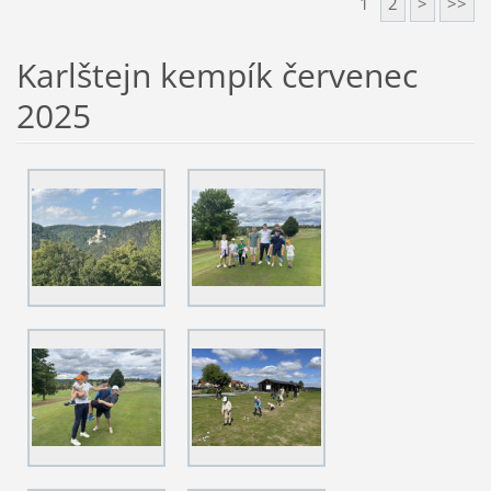
1
2
>
>>
Karlštejn kempík červenec
2025