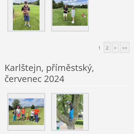
1
2
>
>>
Karlštejn, příměstský,
červenec 2024