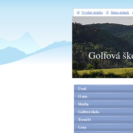
Úvodní stránka
Mapa stránek
Golfová šk
Úvod
O nás
Služby
Golfová škola
Trenéři
Ceny