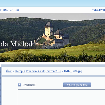
Vyhledáván
RSS
Tisk
ola Michal
Úvod
>
Kempík, Paradiso, Garda, březen 2016
>
IMG_0470.jpg
Předchozí
Spustit prezentaci