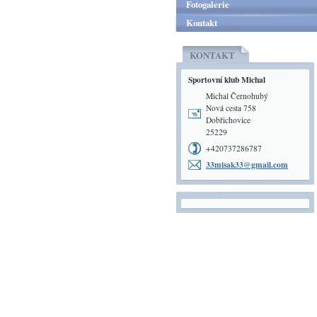
Fotogalerie
Kontakt
KONTAKT
Sportovní klub Michal
Michal Černohubý
Nová cesta 758
Dobřichovice
25229
+420737286787
33misak3
3@gmail.
com