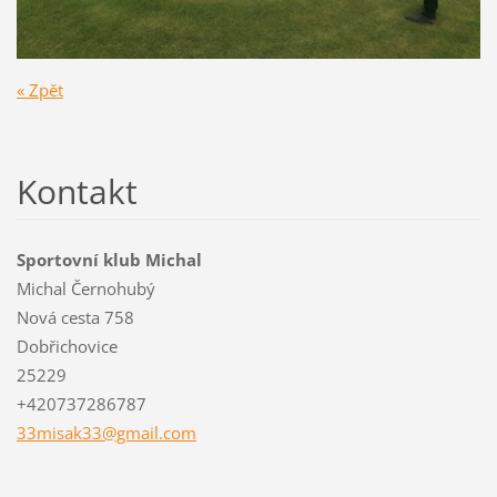
« Zpět
Kontakt
Sportovní klub Michal
Michal Černohubý
Nová cesta 758
Dobřichovice
25229
+420737286787
33misak3
3@gmail.
com