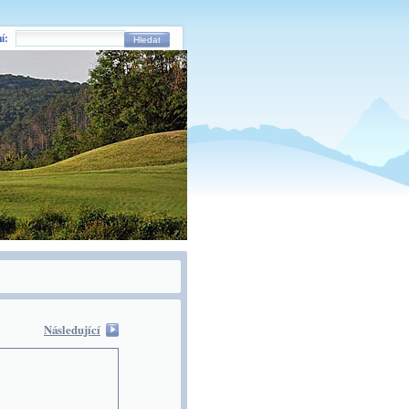
í:
Hledat
Následující