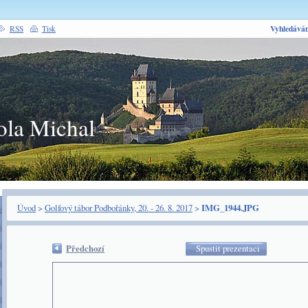
Vyhledáván
RSS
Tisk
ola Michal
Úvod
>
Golfový tábor Podbořánky, 20. - 26. 8. 2017
>
IMG_1944.JPG
Předchozí
Spustit prezentaci