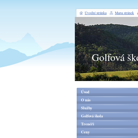
Úvodní stránka
Mapa stránek
Golfová šk
Úvod
O nás
Služby
Golfová škola
Trenéři
Ceny