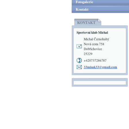
Fotogalerie
Kontakt
KONTAKT
Sportovní klub Michal
Michal Černohubý
Nová cesta 758
Dobřichovice
25229
+420737286787
33misak3
3@gmail.
com