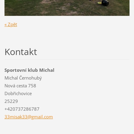
« Zpět
Kontakt
Sportovní klub Michal
Michal Černohubý
Nová cesta 758
Dobřichovice
25229
+420737286787
33misak3
3@gmail.
com