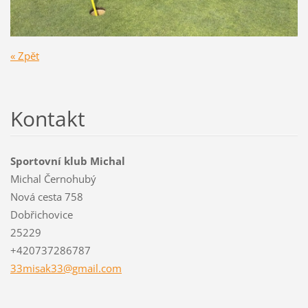
« Zpět
Kontakt
Sportovní klub Michal
Michal Černohubý
Nová cesta 758
Dobřichovice
25229
+420737286787
33misak3
3@gmail.
com